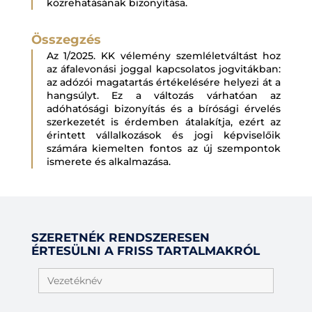
közrehatásának bizonyítása.
Összegzés
Az 1/2025. KK vélemény szemléletváltást hoz
az áfalevonási joggal kapcsolatos jogvitákban:
az adózói magatartás értékelésére helyezi át a
hangsúlyt. Ez a változás várhatóan az
adóhatósági bizonyítás és a bírósági érvelés
szerkezetét is érdemben átalakítja, ezért az
érintett vállalkozások és jogi képviselőik
számára kiemelten fontos az új szempontok
ismerete és alkalmazása.
SZERETNÉK RENDSZERESEN
ÉRTESÜLNI A FRISS TARTALMAKRÓL