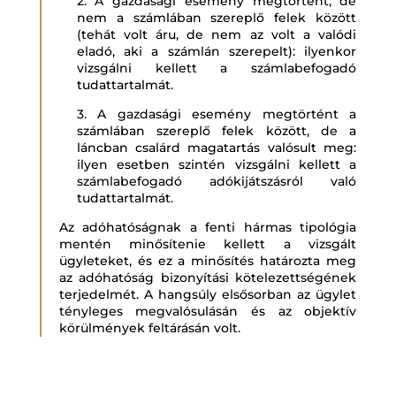
2. A gazdasági esemény megtörtént, de
nem a számlában szereplő felek között
(tehát volt áru, de nem az volt a valódi
eladó, aki a számlán szerepelt): ilyenkor
vizsgálni kellett a számlabefogadó
tudattartalmát.
3. A gazdasági esemény megtörtént a
számlában szereplő felek között, de a
láncban csalárd magatartás valósult meg:
ilyen esetben szintén vizsgálni kellett a
számlabefogadó adókijátszásról való
tudattartalmát.
Az adóhatóságnak a fenti hármas tipológia
mentén minősítenie kellett a vizsgált
ügyleteket, és ez a minősítés határozta meg
az adóhatóság bizonyítási kötelezettségének
terjedelmét. A hangsúly elsősorban az ügylet
tényleges megvalósulásán és az objektív
körülmények feltárásán volt.