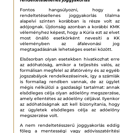
Fontos hangsúlyozni, hogy a
rendeltetésellenes joggyakorlás tilalma
alapelvi szinten korábban is része volt az
adójognak. Újdonság azonban a korábbi KMK
véleményhez képest, hogy a Kúria ezt az elvet
most önálló esetkörként nevesíti a KK
véleményben az áfalevonási jog
megtagadásának lehetséges esetei között.
Elsősorban olyan esetekben hivatkozhat erre
az adóhatóság, amikor a teljesítés valós, az
formálisan megfelel az áfatörvény és az egyéb
jogszabályok rendelkezéseinek, így a számlák
is formailag rendben vannak, de az ügylet
mégis nélkülözi a gazdasági tartalmat: annak
elsődleges célja olyan adóelőny megszerzése,
amely ellentétes az adóelőny céljával. Ilyenkor
az adóhatóságnak azt kell bizonyítania, hogy
az ügyletek elsődleges célja az adóelőny
megszerzése volt.
A nem rendeltetésszerű joggyakorlás eddig
főleg a mentességi vagy adóvisszatérítési