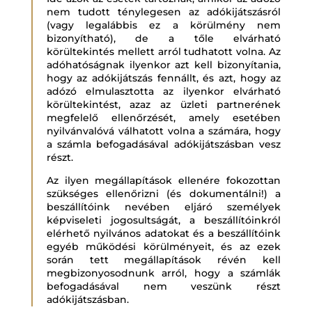
nem tudott ténylegesen az adókijátszásról
(vagy legalábbis ez a körülmény nem
bizonyítható), de a tőle elvárható
körültekintés mellett arról tudhatott volna. Az
adóhatóságnak ilyenkor azt kell bizonyítania,
hogy az adókijátszás fennállt, és azt, hogy az
adózó elmulasztotta az ilyenkor elvárható
körültekintést, azaz az üzleti partnerének
megfelelő ellenőrzését, amely esetében
nyilvánvalóvá válhatott volna a számára, hogy
a számla befogadásával adókijátszásban vesz
részt.
Az ilyen megállapítások ellenére fokozottan
szükséges ellenőrizni (és dokumentálni!) a
beszállítóink nevében eljáró személyek
képviseleti jogosultságát, a beszállítóinkról
elérhető nyilvános adatokat és a beszállítóink
egyéb működési körülményeit, és az ezek
során tett megállapítások révén kell
megbizonyosodnunk arról, hogy a számlák
befogadásával nem veszünk részt
adókijátszásban.