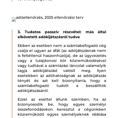
3. Tudatos passzív részvétel: más által
elkövetett adókijátszásról tudva
Ebben az esetben nem a számlabefogadó cég
csalja el ugyan az áfát (az adóijátszásnak nem
is feltétlenül haszonhúzója), de az ügyvezetés
vagy a tulajdonosi kör közreműködésével
vagy tudtával a számlázási láncolat valamelyik
tagja adókijátszást valósít meg. Ilyen
esetekben az adóhatóságnak az adókijátszás
tényét és azt kell bizonyítania, hogy a
számlabefogadó tudott a beszállítók
adókijátszásáról.
Ezzel az esettel állunk szemben, ha az
bizonyosodik be, hogy egyes személyi
összefonódásokon keresztül a cégünkben
közreműködő egyes személyeknek rálátása