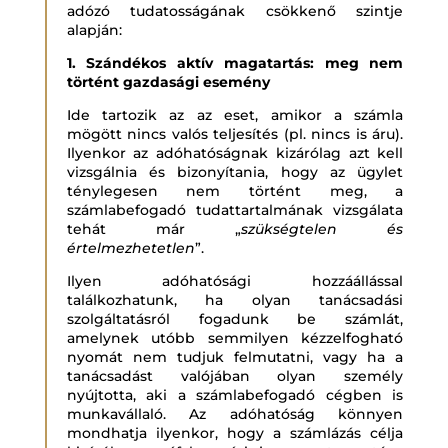
adózó tudatosságának csökkenő szintje
alapján:
1. Szándékos aktív magatartás: meg nem
történt gazdasági esemény
Ide tartozik az az eset, amikor a számla
mögött nincs valós teljesítés (pl. nincs is áru).
Ilyenkor az adóhatóságnak kizárólag azt kell
vizsgálnia és bizonyítania, hogy az ügylet
ténylegesen nem történt meg, a
számlabefogadó tudattartalmának vizsgálata
tehát már „
szükségtelen és
értelmezhetetlen
”.
Ilyen adóhatósági hozzáállással
találkozhatunk, ha olyan tanácsadási
szolgáltatásról fogadunk be számlát,
amelynek utóbb semmilyen kézzelfogható
nyomát nem tudjuk felmutatni, vagy ha a
tanácsadást valójában olyan személy
nyújtotta, aki a számlabefogadó cégben is
munkavállaló. Az adóhatóság könnyen
mondhatja ilyenkor, hogy a számlázás célja