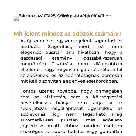
Mit jelent mindez az adózók számára?
Az új szemlélet egyszerre jelent szigorítást és
tisztázást. Szigorítást, mert már nem
elegendő pusztán arra hivatkozni, hogy a
gazdasági esemény jogszabályszerűen
megtörtént. Tisztázást, mert világosabban
elkülönül, hogy milyen magatartás róható fel
az adózónak, és az adóhatóságnak pontosan
mit kell bizonyítania az egyes esetkörökben.
Fontos üzenet továbbá, hogy önmagában
sem az áfafizetés, sem a költségvetési
bevételkiesés hiánya nem zárja ki az
adókijátszás megállapítását. Ugyanakkor az
adólevonási jog nem tagadható meg
automatikusan pusztán más adóalany
jogsértése miatt, ehhez minden esetben
szükséges az adózó tudatos vagy gondatlan