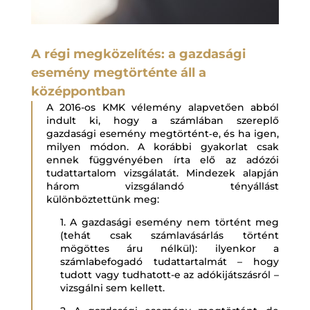
A régi megközelítés: a gazdasági
esemény megtörténte áll a
középpontban
A 2016-os KMK vélemény alapvetően abból
indult ki, hogy a számlában szereplő
gazdasági esemény megtörtént‑e, és ha igen,
milyen módon. A korábbi gyakorlat csak
ennek függvényében írta elő az adózói
tudattartalom vizsgálatát. Mindezek alapján
három vizsgálandó tényállást
különböztettünk meg:
1. A gazdasági esemény nem történt meg
(tehát csak számlavásárlás történt
mögöttes áru nélkül): ilyenkor a
számlabefogadó tudattartalmát – hogy
tudott vagy tudhatott-e az adókijátszásról –
vizsgálni sem kellett.