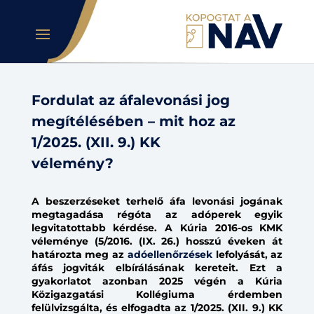
Fordulat az áfalevonási jog
megítélésében – mit hoz az
1/2025. (XII. 9.) KK
vélemény?
A beszerzéseket terhelő áfa levonási jogának
megtagadása régóta az adóperek egyik
legvitatottabb kérdése. A Kúria 2016-os KMK
véleménye (5/2016. (IX. 26.) hosszú éveken át
határozta meg az
adóellenőrzések
lefolyását, az
áfás jogviták elbírálásának kereteit. Ezt a
gyakorlatot azonban 2025 végén a Kúria
Közigazgatási Kollégiuma érdemben
felülvizsgálta, és elfogadta az 1/2025. (XII. 9.) KK