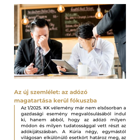
Az új szemlélet: az adózó
magatartása kerül fókuszba
Az 1/2025. KK vélemény már nem elsősorban a
gazdasági esemény megvalósulásából indul
ki, hanem abból, hogy az adózó milyen
módon és milyen tudatossággal vett részt az
adókijátszásban. A Kúria négy, egymástól
világosan elkülönülő esetkört határoz meg, az