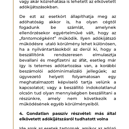
vagy akár közrehatása is lehetett az elkövetett
adókijátszásokban.
De ezt az esetkört állapíthatja meg az
adóhatóság akkor is, ha olyan cégtől
fogadunk be számlát, amelynek
ellenőrzésekor egyértelművé vált, hogy az
„
fantomcégként
” működik. Ilyen adókijátszó
működésre utaló körülmény lehet különösen,
ha a nyilvántartásokból az derül ki, hogy a
beszállítónk rendszeresen elmulasztja
bevallani és megfizetni az áfát, esetleg már
így is tetemes adótartozása van, a korábbi
beszámolói adóminimalizáló jellegűek; az
ügyvezető helyett folyamatosan egy
meghatalmazott képviselő tartja velünk a
kapcsolatot; vagy a beszállító indokolatlanul
olcsón tud olyan mennyiségben beszállítani a
részünkre, amely nem következik a
működésének egyéb körülményeiből.
4. Gondatlan passzív részvétel: más által
elkövetett adókijátszásról tudhatott volna
Ide azok az esetek tartoznak, amikor az adózó