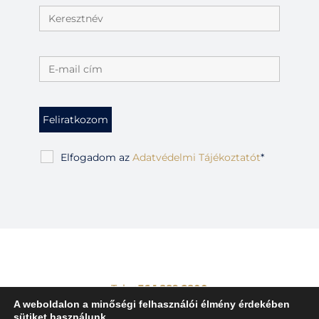
Elfogadom az
Adatvédelmi Tájékoztatót
*
Tel.:
+36 1 889 2800
E-mail:
info@kopogtatanav.hu
A weboldalon a minőségi felhasználói élmény érdekében
sütiket használunk.