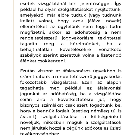
esetek vizsgálatánál bírt jelentőséggel. Így
például ha olyan szolgáltatásokat nyújtottunk,
amelyekről már előre tudtuk (vagy tudnunk
kellett volna), hogy azok (áfával növelt)
ellenértékét az ügyfelünk nem fogja tudni
megfizetni, akkor az adóhatóság a nem
rendeltetésszerű joggyakorlásra tekintettel
tagadta meg a kérelmünket, ha a
behajthatatlan követelésekre vonatkozó
szabályok szerint szerettük volna a fizetendő
áfánkat csökkenteni.
Ezután viszont az áfalevonásos ügyekben is
számíthatunk a rendeltetésszerű joggyakorlás
fokozottabb vizsgálatára. Ezen az alapon
tagadhatja meg például az áfalevonási
jogunkat az adóhatóság, ha a vizsgálódása
során arra a következtetésre jut, hogy
bizonyos számlákat csak azért fogadtunk be,
hogy a bennük foglalt (esetleg némileg túl is
árazott) szolgáltatásokkal a költségeinket
növeljük, miközben maguk a szolgáltatások
nem járultak hozzá a cégünk adóköteles üzleti
tevékenységéhez.