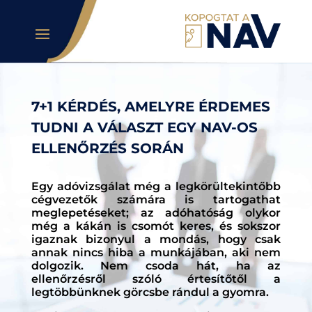
7+1 KÉRDÉS, AMELYRE ÉRDEMES
TUDNI A VÁLASZT EGY NAV-OS
ELLENŐRZÉS SORÁN
Egy adóvizsgálat még a legkörültekintőbb
cégvezetők számára is tartogathat
meglepetéseket; az adóhatóság olykor
még a kákán is csomót keres, és sokszor
igaznak bizonyul a mondás, hogy csak
annak nincs hiba a munkájában, aki nem
dolgozik. Nem csoda hát, ha az
ellenőrzésről szóló értesítőtől a
legtöbbünknek görcsbe rándul a gyomra.