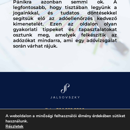
Pánikra azonban semmi ok. A
legfontosabb, hogy tisztában legyünk a
jogainkkal, és tudatos döntésekkel
segítsük elő az adóellenőrzés kedvező
kimenetelét. Ezen az oldalon olyan
gyakorlati tippeket és tapasztalatokat
osztunk meg, amelyek felkészítik az
adózókat mindarra, ami egy adóvizsgálat
során várhat rájuk.
Tel.:
+36 1 889 2800
E-mail:
info@kopogtatanav.hu
A weboldalon a minőségi felhasználói élmény érdekében sütiket
használunk.
jognyilatkozat
|
adatvédelmi tájékoztató
|
Részletek
impresszum